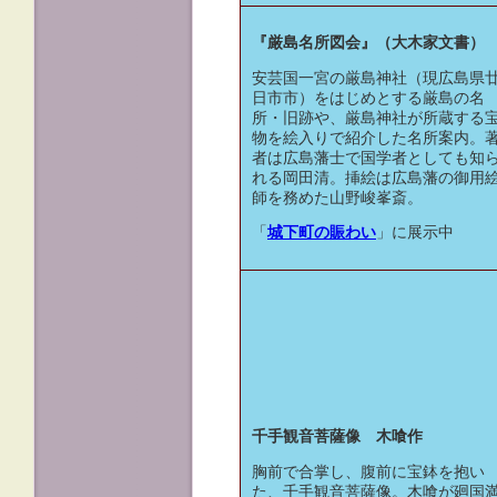
『厳島名所図会』（大木家文書）
安芸国一宮の厳島神社（現広島県
日市市）をはじめとする厳島の名
所・旧跡や、厳島神社が所蔵する
物を絵入りで紹介した名所案内。
者は広島藩士で国学者としても知
れる岡田清。挿絵は広島藩の御用
師を務めた山野峻峯斎。
「
城下町の賑わい
」に展示中
千手観音菩薩像 木喰作
胸前で合掌し、腹前に宝鉢を抱い
た、千手観音菩薩像。木喰が廻国