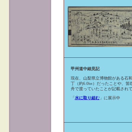
甲州道中細見記
現在、山梨県立博物館がある石和
丁（約6.0㎞）だったことや、笛
舟で渡っていたことが記載され
「
水に取り組む
」に展示中