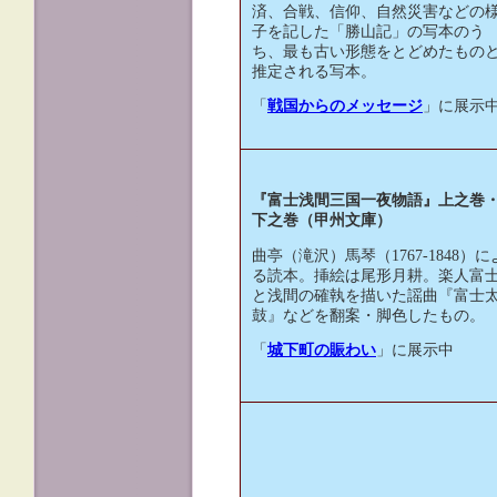
済、合戦、信仰、自然災害などの
子を記した「勝山記」の写本のう
ち、最も古い形態をとどめたもの
推定される写本。
「
戦国からのメッセージ
」に展示
『富士浅間三国一夜物語』上之巻
下之巻（甲州文庫）
曲亭（滝沢）馬琴（1767-1848）に
る読本。挿絵は尾形月耕。楽人富
と浅間の確執を描いた謡曲『富士
鼓』などを翻案・脚色したもの。
「
城下町の賑わい
」に展示中