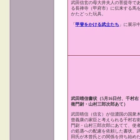
武田信玄の母大井夫人の菩提寺で
る長禅寺（甲府市）に伝来する馬
かたどった玩具。
「
甲斐をかける武士たち
」に展示
武田晴信書状（5月16日付、千村右
衛門尉・山村三郎次郎あて）
武田晴信（信玄）が信濃国の国衆
曾義康の家臣と考えられる千村右
門尉・山村三郎次郎にあてて、使
の処遇への配慮を依頼した書状。
田氏が木曾氏との関係を持ち始め