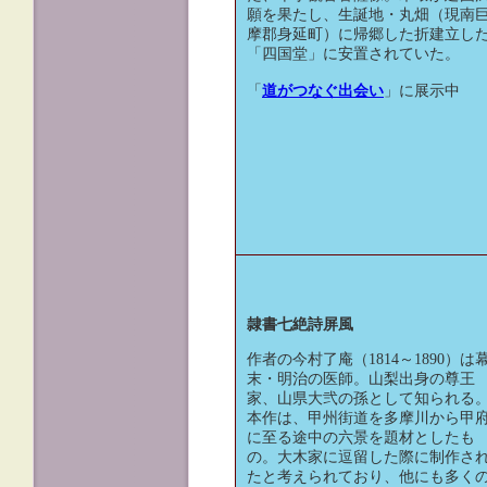
願を果たし、生誕地・丸畑（現南
摩郡身延町）に帰郷した折建立し
「四国堂」に安置されていた。
「
道がつなぐ出会い
」に展示中
隷書七絶詩屏風
作者の今村了庵（1814～1890）は
末・明治の医師。山梨出身の尊王
家、山県大弐の孫として知られる
本作は、甲州街道を多摩川から甲
に至る途中の六景を題材としたも
の。大木家に逗留した際に制作さ
たと考えられており、他にも多く