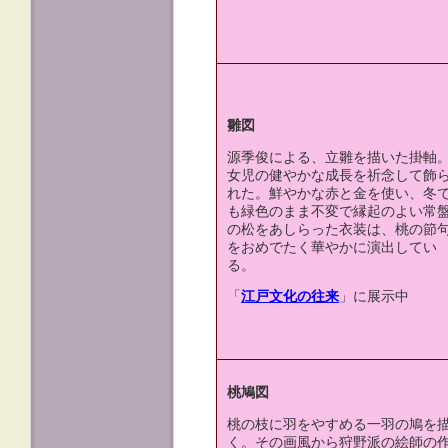
雛図
源季俊による、立雛を描いた掛軸
女児の健やかな成長を祈念して飾
れた。鮮やかな赤と金を使い、冬
も緑色のまま不変で縁起のよい常
の松をあしらった衣装は、桃の節
をおめでたく華やかに演出してい
る。
「
江戸文化の往来
」に展示中
桃鳩図
桃の枝に羽をやすめる一羽の鳩を
く。その画風から狩野派の絵師の