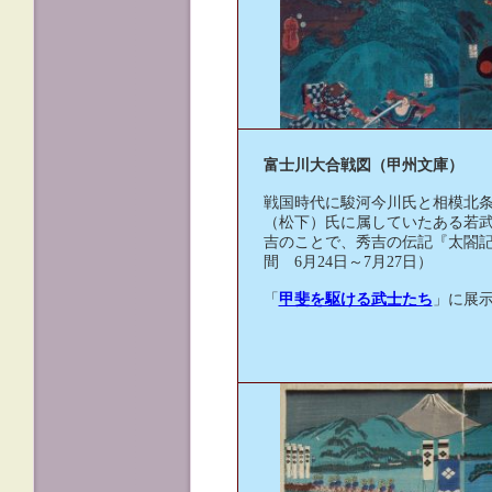
富士川大合戦図（甲州文庫）
戦国時代に駿河今川氏と相模北
（松下）氏に属していたある若
吉のことで、秀吉の伝記『太閤
間 6月24日～7月27日）
「
甲斐を駆ける武士たち
」に展