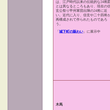
は、江戸時代以来の伝統的な24将
とは異なるところもあり、現在の
玄公祭り甲州軍団出陣の24将に近
い。近代に入り、信玄や二十四将
再構成されて作られたものであろ
う。
「
城下町の賑わい
」に展示中
木馬