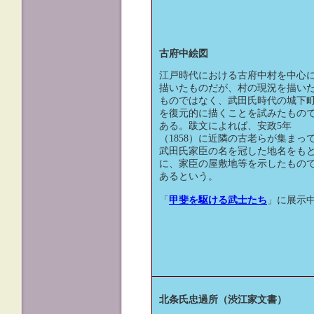
古府中絵図
江戸時代における古府中村を中心
描いたものだが、村の現況を描い
ものではなく、武田氏時代の城下
を復元的に描くことを試みたもの
ある。跋文によれば、安政5年
（1858）に近隣の古老らが集まっ
武田氏家臣の名を冠した地名をも
に、家臣の屋敷地等を示したもの
あるという。
「
甲斐を駆ける武士たち
」に展示
北条氏忠過所（渋江家文書）