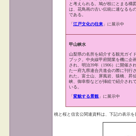
と考えられる。鳩が枝にとまる構
は、花鳥画の古い伝統に連なるも
である。
「
江戸文化の往来
」に展示中
甲山峡水
山梨県の名所を紹介する観光ガイ
ブック。中央線甲府開業を機に企
され、明治39年（1906）に開催さ
た一府九県連合共進会の際に刊行
れた。富士山、屏風岩、猿橋、昇
峡、御幸祭などが挿絵で紹介され
いる。
「
変貌する景観
」に展示中
桃と桜と信玄公関連資料は、下記の表示を