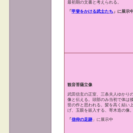
最初期の文書と考えられる。
「
甲斐をかける武士たち
」に展示
観音菩薩立像
武田信玄の正室、三条夫人ゆかり
像と伝える。頭部のみ当初で体は
世の作と思われる。髪を高く結い
げ、玉眼を嵌入する、寄木造の像
「
信仰の足跡
」に展示中