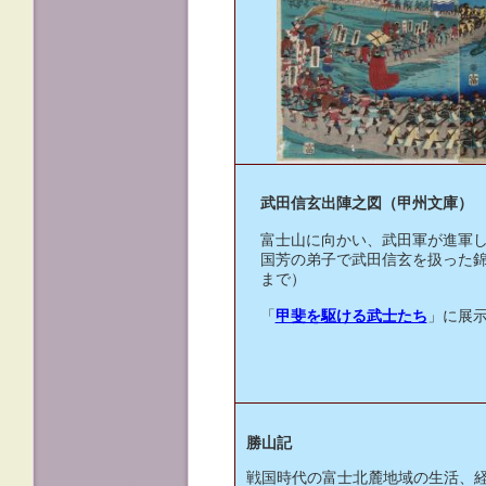
武田信玄出陣之図（甲州文庫）
富士山に向かい、武田軍が進軍
国芳の弟子で武田信玄を扱った錦絵
まで）
「
甲斐を駆ける武士たち
」に展
勝山記
戦国時代の富士北麓地域の生活、