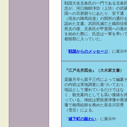
戦国大名北条氏の一門である北条
忠が、河口御師浄坊（上坊）の武
国への旦那廻りにあたり、安下通
（現在の陣馬街道）の関所の通行
認めた文書。武田氏滅亡と織田信
死去の後、北条氏が甲斐国への進
を始めた際に、氏忠は一軍を率い
都留郡に入っていた。
「
戦国からのメッセージ
」に展示
『江戸名所図会』（大木家文書）
斎藤月岑ら親子三代によって編纂
の内容は実地調査に基づいており
地誌として優れているだけではな
く、観光案内としても高い価値を
っている。挿絵は肥前唐津藩や尾
藩で御用絵師を務めた長谷川宗秀
（雪旦）による。
「
城下町の賑わい
」に展示中