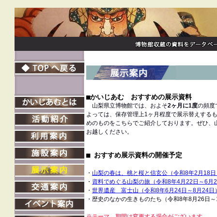
■
かいじあむ おすすめの展示資料
山梨県立博物館では、およそ
2ヶ月に1度
の頻度
よっては、保存管理上1ヶ月程度で展示替えするも
めのものをこちらでご紹介しております。ぜひ、
お越しください。
■ おすすめ展示資料の開催予定
・
山梨の春は、桃と桜と信玄公（令和8年2月18日
・
資料でめぐる山梨の旅（令和8年4月22日～6月2
・
世界遺産 富士山（令和8年6月24日～8月24日
・歴史のなかの生きものたち（令和8年8月26日～1
※テーマ、期間は変更する場合がございます。