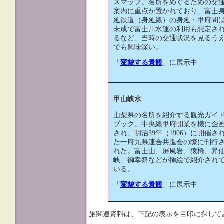
スマップ。名所をめぐるための交
案内に重点が置かれており、富士
延鉄道（身延線）の身延・甲府間
未成で富士川水運の利用も想定さ
るなど、当時の交通状況を見るう
でも興味深い。
「
変貌する景観
」に展示中
甲山峡水
山梨県の名所を紹介する観光ガイ
ブック。中央線甲府開業を機に企
され、明治39年（1906）に開催さ
た一府九県連合共進会の際に刊行
れた。富士山、屏風岩、猿橋、昇
峡、御幸祭などが挿絵で紹介され
いる。
「
変貌する景観
」に展示中
旅関連資料は、下記の表示を目印に探して