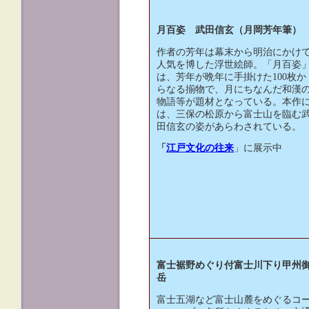
月百姿 武田信玄（月岡芳年筆）
作者の芳年は幕末から明治にかけ
人気を博した浮世絵師。「月百姿
は、芳年が晩年に手掛けた100枚か
らなる揃物で、月にちなんだ和漢
物語等が題材となっている。本作
は、三保の松原から富士山を臨む
田信玄の姿があらわされている。
「
江戸文化の往来
」に展示中
富士裾野めぐり付富士川下り甲州
岳
富士五湖など富士山麓をめぐるコ