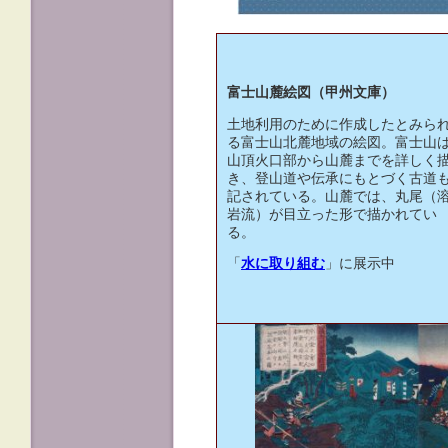
富士山麓絵図（甲州文庫）
土地利用のために作成したとみら
る富士山北麓地域の絵図。富士山
山頂火口部から山麓までを詳しく
き、登山道や伝承にもとづく古道
記されている。山麓では、丸尾（
岩流）が目立った形で描かれてい
る。
「
水に取り組む
」に展示中