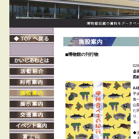
■博物館の刊行物
02
企
図
A4
平成
食
山
た
り
る
◆
第