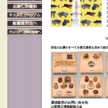
第
第
第
第
第
論
・
・
「
信玄のお膳のすべてを復元過程も含めて紹
通信販売のお問い合せ先
山梨県立博物館協力会