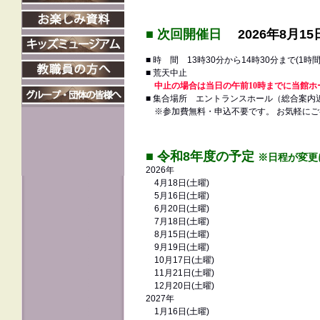
■ 次回
開催日
2026年8
月15
■ 時 間 13時30分から14時30分まで(1
■ 荒天中止
中止の場合は当日の午前10時までに当館ホ
■ 集合場所 エントランスホール（総合案内
※参加費無料・申込不要です。 お気軽にご
■ 令和8年度の予定
※日程が変更
2026年
4月18日(土曜)
5月16日
(土曜)
6月20日
(土曜)
7月18日
(土曜
)
8月15日
(土曜)
9月19日
(土曜)
10月17日(土曜)
11月21日
(土曜)
12月20日
(土曜)
2027年
1月16日
(土曜
)