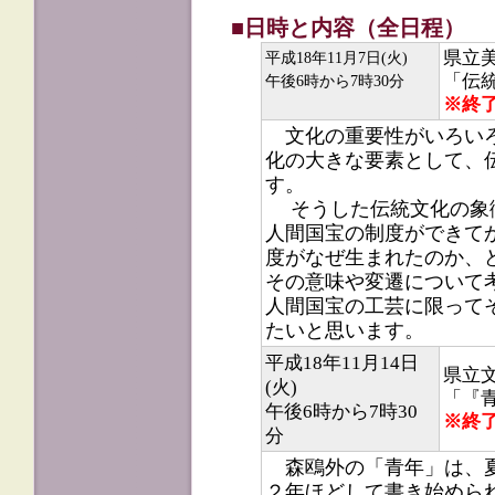
■日時と内容（全日程）
県立
平成18年11月7日(火)
「伝
午後6時から7時30分
※終
文化の重要性がいろいろ
化の大きな要素として、
す。
そうした伝統文化の象徴
人間国宝の制度ができて
度がなぜ生まれたのか、
その意味や変遷について
人間国宝の工芸に限って
たいと思います。
平成18年11月14日
県立
(火)
「『
午後6時から7時30
※終
分
森鴎外の「青年」は、夏
２年ほどして書き始めら