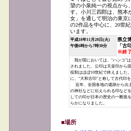
望の小泉純一の視点から
す。小川三四郎は、熊本
女」を通して明治の東京
の2作品を中心に、20世
います。
県立
平成18年11月28日(火)
「古
午後6時から7時30分
※終
我が国においては、“ハンコ”
されました。公印は天皇印から
役割はほぼ10世紀で終えました
に、“大和古印”と称して古代印
近年、全国各地の遺跡から出土
の神社などに伝えられる印など
しての印が日本の歴史の一断面
らかになりました。
■場所