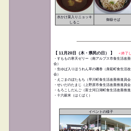
水かけ菜入りニョッキ
御嶽そば
しるこ
【 11月20日（木・県民の日） 】
＜終了
・すももの寒天ゼリー
（南アルプス市食生活改善
会）
・生ゆば入りほうれん草の磯巻（身延町食生活改
会）
・えごまのぼたもち（早川町食生活改善推進員会
・せいだのたまじ（上野原市食生活改善推進員会
・もろこしだんご（富士河口湖町食生活改善推進
・十六穀米（はくばく）
イベントの様子