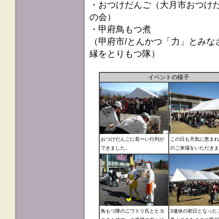
・おつけだんご（大月市おつけ
の会）
・甲府鳥もつ煮
（甲府市/とんかつ「力」とみな
縁をとりもつ隊）
イベントの様子
おつけだんごに長ーい行列が
この日も天気に恵まれ
できました。
のご来場をいただきま
鳥もつ隊のニワトリ氏とヒヨ
3連休の初日となった