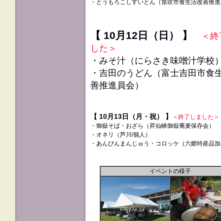
・とうもろこしすいとん（笛吹市食生活改善推進
【 10月12日（日） 】
＜終
した＞
・みそ汁（
にらさき味噌汁学校
・吉田のうどん（富士吉田市食
善推進員会）
【 10月13日（月・祝） 】
＜終了しました＞
・御嶽そば・おざら（昇仙峡御嶽蕎麦保存会）
・オネリ（芦川/個人）
・あんびんまんじゅう・コロッケ（六郷特産品加
イベントの様子