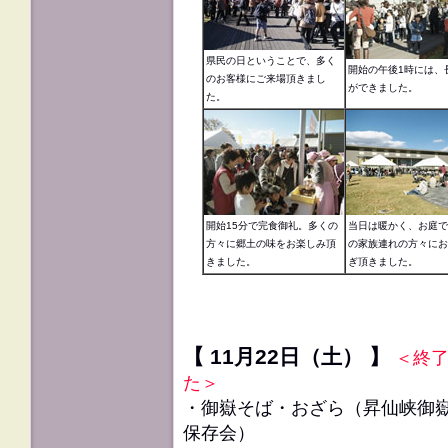
県民の日ということで、多く
開始の午後1時には、
のお客様にご来場頂きまし
ができました。
た。
開始15分で完食御礼。多くの
当日は暖かく、お庭で
方々に郷土の味をお楽しみ頂
の家族連れの方々にお
きました。
ぎ頂きました。
【 11月22日（土） 】
＜終
た＞
・御嶽そば・おざら（
昇仙峡御
保存会
）