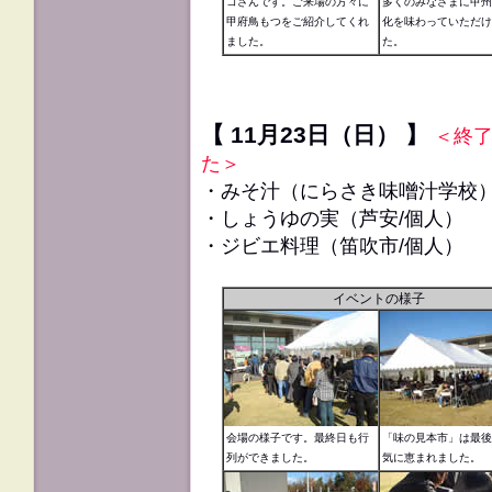
コさんです。ご来場の方々に
多くのみなさまに甲州
甲府鳥もつをご紹介してくれ
化を味わっていただけ
ました。
た。
【 11月23日（日） 】
＜終
た＞
・みそ汁（にらさき味噌汁学校
・しょうゆの実（芦安/個人）
・ジビエ料理（笛吹市/個人）
イベントの様子
会場の様子です。最終日も行
「味の見本市」は最後
列ができました。
気に恵まれました。