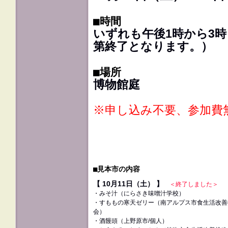
■時間
いずれも午後1時から3
第終了となります。）
■場所
博物館庭
※申し込み不要、参加費
■見本市の内容
【 10月11日（土） 】
＜終了しました＞
・みそ汁（
にらさき味噌汁学校
）
・すももの寒天ゼリー（南アルプス市食生活改善
会）
・酒饅頭（上野原市/個人）