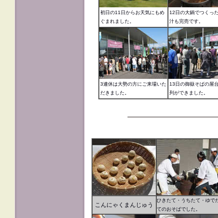
初日の11日からお天気にもめ
12日の大鍋でつくっ
ぐまれました。
汁も完売です。
3連休は大勢の方にご来場いた
13日の御嶽そばの屋
だきました。
列ができました。
ひきたて・うちたて・ゆで
こんにゃくまんじゅう
てのおそばでした。