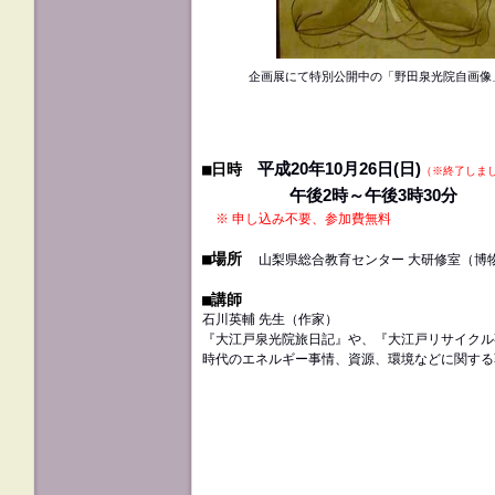
企画展にて特別公開中の「野田泉光院自画像
平成20年10月26日(日)
■日時
（※終了しま
午後2時～午後3時30分
※ 申し込み不要、参加費無料
■場所
山梨県総合教育センター 大研修室（博
■講師
石川英輔 先生（作家）
『大江戸泉光院旅日記』や、『大江戸リサイクル
時代のエネルギー事情、資源、環境などに関する