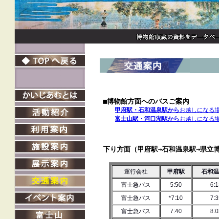
■博物館方面へのバスご案内
甲府駅・石和温泉駅から
お越しになる
富士山駅・河口湖駅から
お越しになる
下り方面（甲府駅→石和温泉駅→県立
運行会社
甲府駅
石和温
富士急バス
5:50
6:1
富士急バス
*7:10
7:3
富士急バス
7:40
8:0