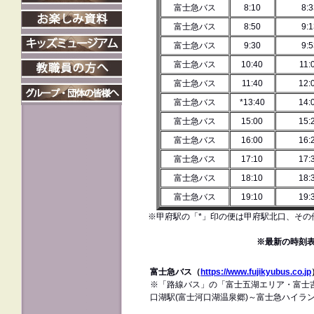
富士急バス
8:10
8:3
富士急バス
8:50
9:1
富士急バス
9:30
9:5
富士急バス
10:40
11:
富士急バス
11:40
12:
富士急バス
*13:40
14:
富士急バス
15:00
15:
富士急バス
16:00
16:
富士急バス
17:10
17:
富士急バス
18:10
18:
富士急バス
19:10
19:
※甲府駅の「*」印の便は甲府駅北口、その
※最新の時刻
富士急バス（
https://www.fujikyubus.co.jp
※「路線バス」の「富士五湖エリア・富士
口湖駅(富士河口湖温泉郷)～富士急ハイラ