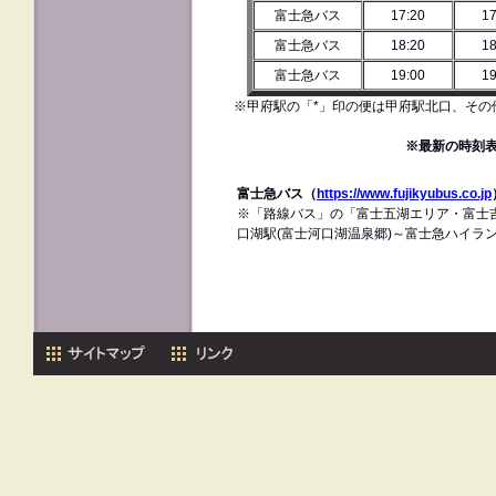
富士急バス
17:20
17
富士急バス
18:20
18
富士急バス
19:00
19
※甲府駅の「*」印の便は甲府駅北口、その
※最新の時刻
富士急バス（
https://www.fujikyubus.co.jp
※「路線バス」の「富士五湖エリア・富士
口湖駅(富士河口湖温泉郷)～富士急ハイラ