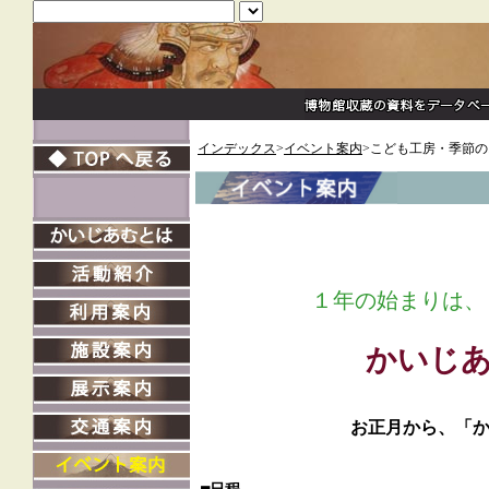
インデックス
>
イベント案内
>こども工房・季節のお
１年の始まりは、
かいじ
お正月から、「