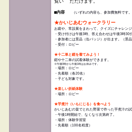
覧い ただけます。
■内容
（いずれの内容も、参加費無料です。
★かいじあむウォークラリー
お庭や、常設展をまわって、クイズにチャレンジ
・受け付けは午後3時、答え合わせは午後3時30
・参加者には景品（缶バッジ）が出ます。（景品
・
受付：ロビー
★十二単と鎧を着てみよう！
鎧や十二単の試着体験ができます。
※午後0時から午後1時はお休みです。
・場所：ロビー
・先着順（各20名）
・
子ども対象です。
★楽しい折紙体験
・場所：ロビー
★芋煮汁（いもにじる）を食べよう
かいじあむの畠でとれた野菜で作った芋煮汁の試
・午後1時開始で、
なくなり次第終了。
・場所：体験学習室
・先着順（100名程度）