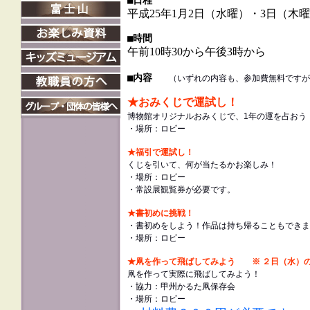
■日程
平成25年1月2日（水曜）・3日（木
■時間
午前10時30から午後3時から
■内容
（いずれの内容も、参加費無料ですが、
★おみくじで運試し！
博物館オリジナルおみくじで、1年の運を占おう
・
場所：ロビー
★福引で
運試し
！
くじを引いて、何が当たるかお楽しみ！
・場所：ロビー
・
常設展観覧券が必要です。
★書初めに挑戦！
・書初めをしよう！作品は持ち帰ることもできま
・場所：ロビー
★凧を作って飛ばしてみよう ※ ２日（水）
凧を作って実際に飛ばしてみよう！
・協力：甲州かるた凧保存会
・場所：ロビー