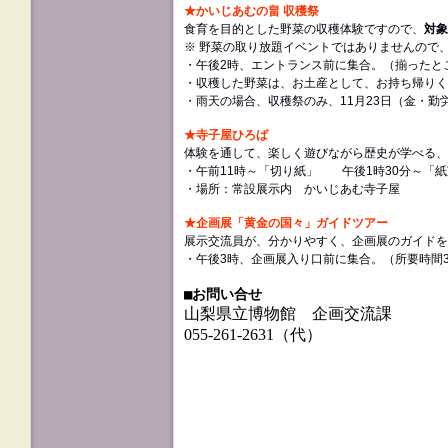
★かいじあむの畠 収穫祭
食育を目的とした野菜の収穫体験ですので、
対象
※ 野菜の取り放題イベントではありませんので
・午後2時、エントランス前に集合。（揃ったと
・収穫した野菜は、お土産として、お持ち帰りく
・雨天の場合、収穫祭のみ、11月23日（金・勤
★寺子屋ひろば
体験を通して、楽しく遊びながら歴史が学べる、
・午前11時～「切り紙」 午後1時30分～「
・場所：常設展示内 かいじあむ寺子屋
★企画展「黄金の国々」ガイドツアー
展示交流員が、分かりやすく、企画展のガイドを
・午後3時、企画展入り口前に集合。（所要時間3
■お問い合せ
山梨県立博物館 企画交流課
055-261-2631（代）