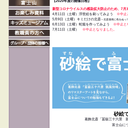
【2020年度の開催日程】
新型コロナウイルスの感染拡大防止のため、7月
4月11日（土曜）浮世絵を刷ってみよう
※中止
5月9日（土曜）キミだけの北斎
～北斎漫画に色をぬっ
6月13日（土曜）蛇籠を作ってみよう
※中止と
7月11日（土曜）
※中止となりました。
砂絵
葛飾北斎「冨嶽三十六景 
富士山に