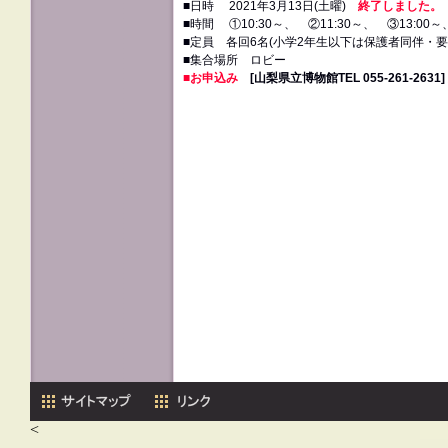
■日時 2021年3月13日(土曜)
終了しました。
■時間 ①10:30～、 ②11:30～、 ③13:00～
■定員 各回6名(小学2年生以下は保護者同伴・要
■集合場所 ロビー
■お申込み
[山梨県立博物館TEL 055‐261‐2631]
<