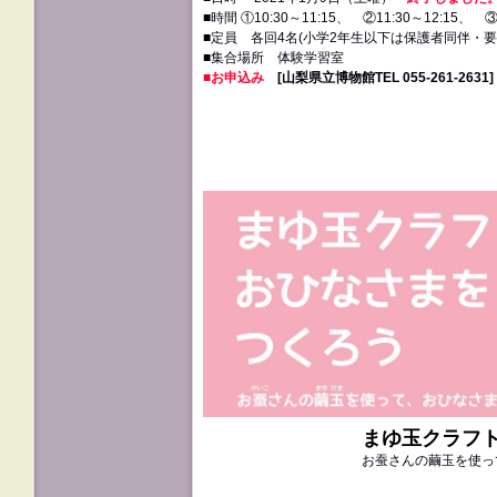
■時間 ①10:30～11:15、 ②11:30～12:15、 ③1
■定員 各回4名(小学2年生以下は保護者同伴・要
■集合場所 体験学習室
■お申込み
[山梨県立博物館TEL 055‐261‐2631]
まゆ玉クラフ
お蚕さんの繭玉を使っ