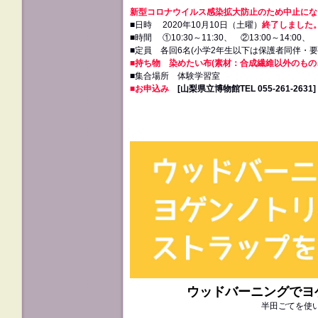
新型コロナウイルス感染拡大防止のため中止にな
■日時 2020年10月10日（土曜）
終了しました
■時間 ①10:30～11:30、 ②13:00～14:00、 ③
■定員 各回6名(小学2年生以下は保護者同伴・要
■持ち物 染めたい布(素材：合成繊維以外のもの
■集合場所 体験学習室
■お申込み
[山梨県立博物館TEL 055‐261‐2631]
ウッドバーニングでヨ
半田ごてを使