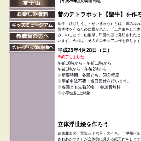
【平成25年度の開催日程】
昔のテトラポット【聖牛】を作
聖牛（ひじりうし・せいぎゅう）とは、川の流れ
防本体を守るために置かれた、「三角形をした木
み」のことで、山梨県、甲斐の国で発明されたと
います。今回は、そのミニチュア工作を作ります
平成25年4月28日（日）
※終了しました
午前10時から・午前11時から
午後1時から・午後2時から
※所要時間、各回とも、50分程度
※事前申込不要・当日受付を行います。
※各回とも先着20名 ・参加費無料
※小学生以上対象
立体浮世絵を作ろう
葛飾北斎の「冨嶽三十六景」のうち、「甲州伊沢
さわあかつき）が立体的に見える紙工作をします