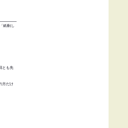
「紙垂(し
回とも先
の方だけ