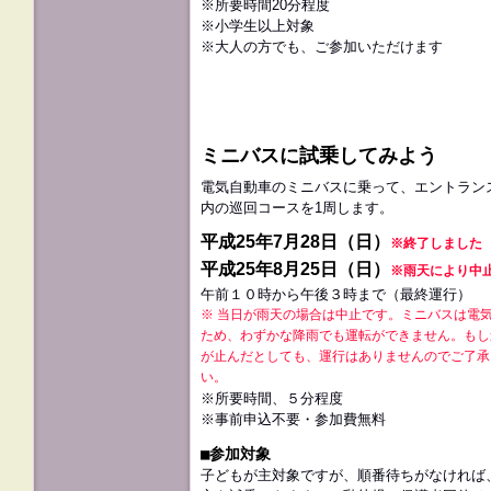
※所要時間20分程度
※小学生以上対象
※大人の方でも、ご参加いただけます
ミニバスに試乗してみよう
電気自動車のミニバスに乗って、エントラン
内の巡回コースを1周します。
平成25年7月28日（日）
※終了しました
平成25年8月25日（日）
※雨天により中
午前１０時から午後３時まで（最終運行）
※ 当日が雨天の場合は中止です。ミニバスは電
ため、わずかな降雨でも運転ができません。もし
が止んだとしても、運行はありませんのでご了承
い。
※所要時間、５分程度
※事前申込不要・参加費無料
■参加対象
子どもが主対象ですが、順番待ちがなければ