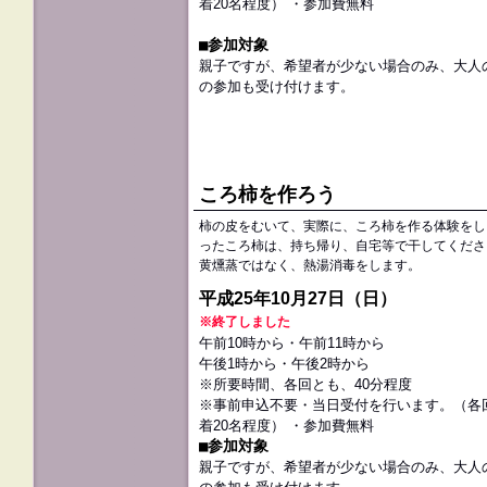
着20名程度） ・参加費無料
■参加対象
親子ですが、希望者が少ない場合のみ、大人
の参加も受け付けます。
ころ柿を作ろう
柿の皮をむいて、実際に、ころ柿を作る体験をし
ったころ柿は、持ち帰り、自宅等で干してくださ
黄燻蒸ではなく、熱湯消毒をします。
平成25年10月27日（日）
※終了しました
午前10時から・午前11時から
午後1時から・午後2時から
※所要時間、各回とも、40分程度
※事前申込不要・当日受付を行います。（各
着20名程度） ・参加費無料
■参加対象
親子ですが、希望者が少ない場合のみ、大人