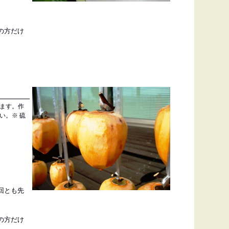
の方だけ
ます。作
い。※ 硫
回とも先
の方だけ