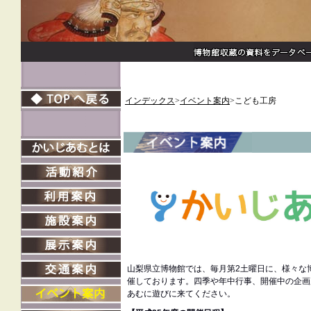
インデックス
>
イベント案内
>こども工房
山梨県立博物館では、毎月第2土曜日に、様々な
催しております。四季や年中行事、開催中の企画
あむに遊びに来てください。