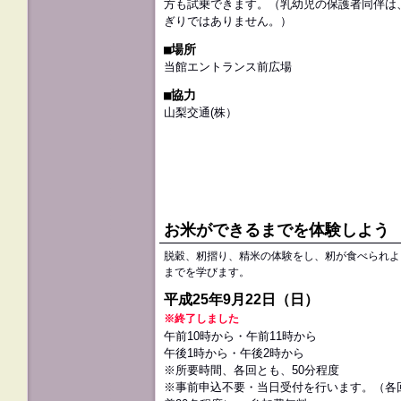
方も試乗できます。（乳幼児の保護者同伴は
ぎりではありません。）
■場所
当館エントランス前広場
■協力
山梨交通(株）
お米ができるまでを体験しよう
脱穀、籾摺り、精米の体験をし、籾が食べられよ
までを学びます。
平成25年9月22日（日）
※終了しました
午前10時から・午前11時から
午後1時から・午後2時から
※所要時間、各回とも、50分程度
※事前申込不要・当日受付を行います。（各