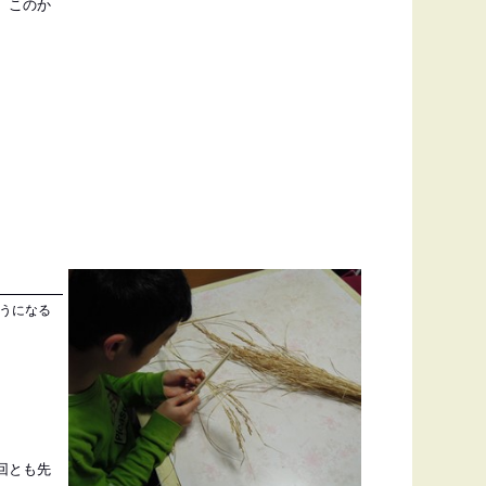
、このか
うになる
回とも先