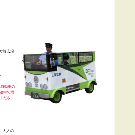
ス前広場
止
気自動車の
途中で雨
くださ
、大人の