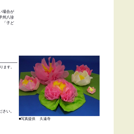
い場合が
甲州八珍
、「子ど
。
ります。
ださい。
■写真提供 久遠寺