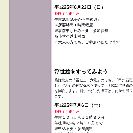
平成25年6月23日（日）
※終了しました
午前10時30分から午後3時
※所要時間１時間程度
※事前申し込み不要、参加費無
※小学生以上対象
※大人の方でも、ご参加いただけます
浮世絵をすってみよう
葛飾北斎の「冨嶽三十六景」のうち、「甲州石斑
じかざわ）の複製版木を使って、実際に浮世絵の
を体験します。刷り上がった版画は、お持ち帰り
ます。
平成25年7月6日（土）
※終了しました
午前１０時から１１時３０分
午後1時から２時３０分まで
※申込不要・参加無料