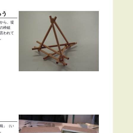
ろう
から、堤
の枠組
言われて
。
暁」（い
。