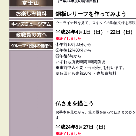
【平成24年度の開催日程】
銅板レリーフを作ってみよう
ウクライナ展を見て、スキタイの動物文様を再現
平成24年4月1日（日）・22日（日）
※終了しました
①午前10時30分から
②午後12時30分から
③午後3時から
いずれも所要時間1時間前後
※事前申込不要・当日受付を行います。
※各回とも先着20名 ・参加費無料
仏さまを描こう
お手本を見ながら、筆と墨を使って仏さまの姿を
す。
平成24年5月27日（日）
※終了しました