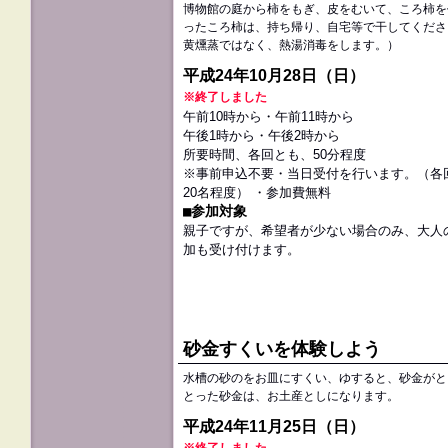
博物館の庭から柿をもぎ、皮をむいて、ころ柿を
ったころ柿は、持ち帰り、自宅等で干してくださ
黄燻蒸ではなく、熱湯消毒をします。）
平成24年10月28日（日）
※終了しました
午前10時から・午前11時から
午後1時から・午後2時から
所要時間、各回とも、50分程度
※事前申込不要・当日受付を行います。（各
20名程度） ・参加費無料
■参加対象
親子ですが、希望者が少ない場合のみ、大人
加も受け付けます。
砂金すくいを体験しよう
水槽の砂のをお皿にすくい、ゆすると、砂金がと
とった砂金は、お土産としになります。
平成24年11月25日（日）