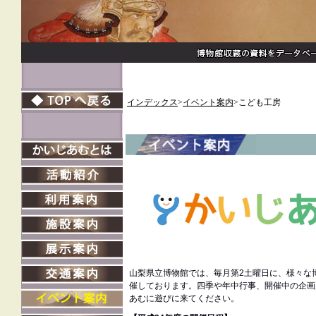
インデックス
>
イベント案内
>こども工房
山梨県立博物館では、毎月第2土曜日に、様々な
催しております。四季や年中行事、開催中の企画
あむに遊びに来てください。